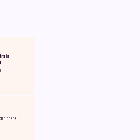
tra la
F
y
para casos