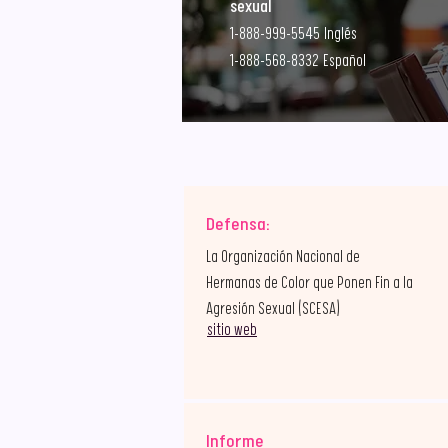
sexual
1-888-999-5545 Inglés
1-888-568-8332 Español
Defensa:
La Organización Nacional de
Hermanas de Color que Ponen Fin a la
Agresión Sexual (SCESA)
sitio web
Informe