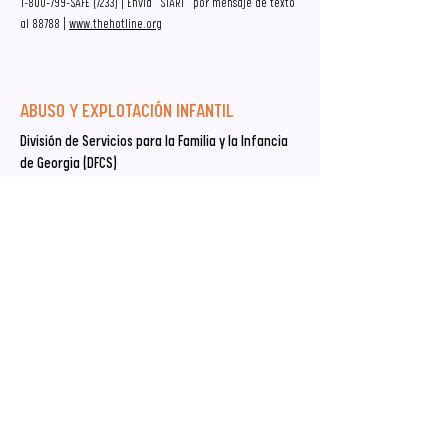
1-800-799
-SAFE (7233) | Envía “START” por mensaje de texto
al 88788 |
www.thehotline.org
ABUSO Y EXPLOTACIÓN INFANTIL
División de Servicios para la Familia y la Infancia
de Georgia (DFCS)
Línea directa para denunciar el abuso infantil:
1-855-
422-4453
Denuncie cualquier sospecha de maltrato o negligencia
infantil.
Línea directa nacional de ayuda para casos de
abuso infantil
1-800-4-A-CHILD
(1-800-422-4453)
|
www.childhelp.org
Apoyo a los niños que sufren abuso y negligencia.
ABUSO DE ANCIANOS