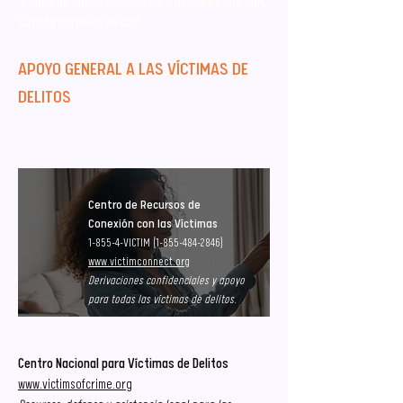
Grupos de apoyo en línea para hombres que han
sufrido agresión sexual.
APOYO GENERAL A LAS VÍCTIMAS DE
DELITOS
Centro de Recursos de
Conexión con las Víctimas
1-855-4-VICTIM
(1-855-484-2846)
www.victimconnect.org
Derivaciones confidenciales y apoyo
para todas las víctimas de delitos.
Centro Nacional para Víctimas de Delitos
www.victimsofcrime.org