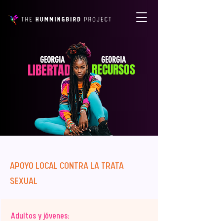
GEORGIA
GEORGIA
LIBERTAD
RECURSOS
APOYO LOCAL CONTRA LA TRATA
SEXUAL
Adultos y jóvenes: