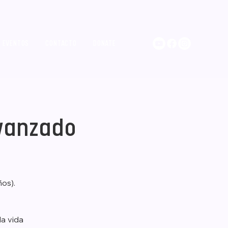
EVENTOS
CONTACTO
DONATE
avanzado
os).
la vida