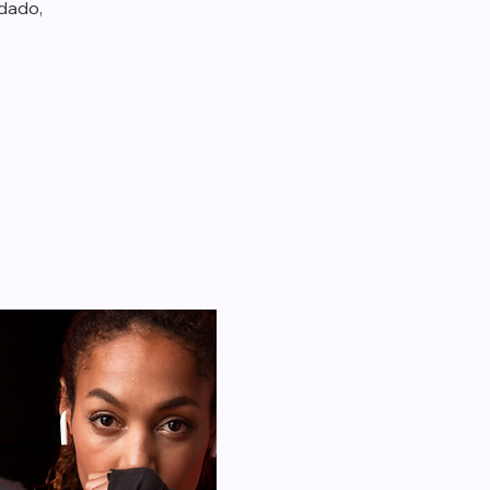
idado,