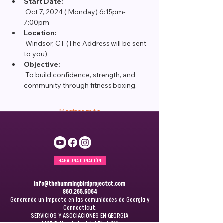
Start Date:
 Oct 7, 2024 ( Monday) 6:15pm-
7:00pm
Location:
 Windsor, CT (The Address will be sent 
to you)
Objective:
 To build confidence, strength, and 
community through fitness boxing.
Mostrar más
HAGA UNA DONACIÓN
info@thehummingbirdprojectct.com
860.265.6064
Generando un impacto en las comunidades de Georgia y
Connecticut.
SERVICIOS Y ASOCIACIONES EN GEORGIA