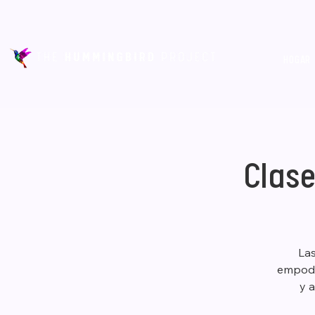
HOGAR
Clase
Las
empode
y a