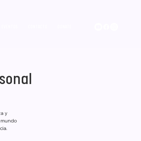
EVENTOS
CONTACTO
DONATE
rsonal
za y
e mundo
cia.