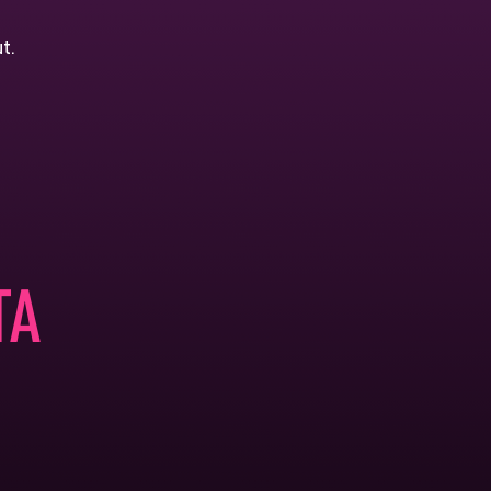
t.
TA